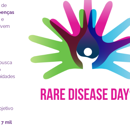
a de
oenças
 e
vivem
 busca
o
nidades
jetivo
e
7 mil