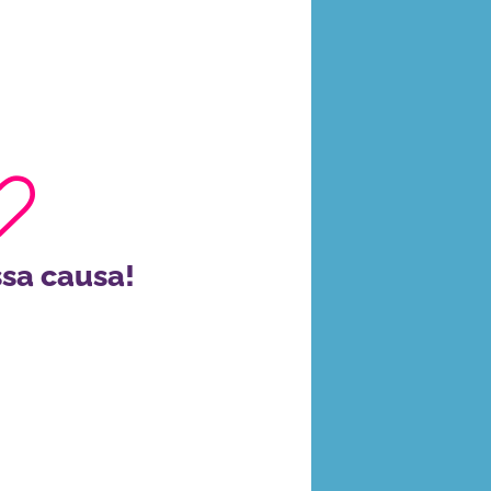
a Mundial das Doenças Raras em
 no site da campanha global! Você
ento ou ponto de referência da
cores da campanha.
sa causa!
 SEU EVENTO