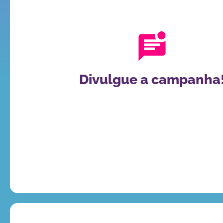
Você pode nos ajudar a tornar o Mês Mundial das 
mais conhecido em todo o Brasil se mobilizando e
causa entre seus amigos, familiares e comunidad
materiais e compartilhe em suas mídias soc
Divulgue a campanha
CLIQUE AQUI PARA BAIXAR