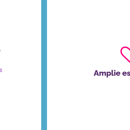
você tem um
cial no Fórum
 Doenças Raras
a Vida, este
issionais da
Organize um evento sobre o Di
associações de
sua região, nos avise e publique
usão de novas
também pode iluminar um monum
nças raras e
sua cidade com as 
Amplie es
brido, no Blue
1000 - Vila
PUBLIQUE O
m tradução
.