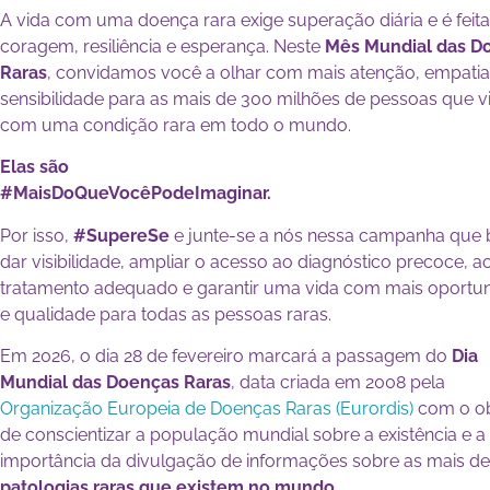
A vida com uma doença rara exige superação diária e é feit
coragem, resiliência e esperança. Neste
Mês Mundial das D
Raras
, convidamos você a olhar com mais atenção, empatia
sensibilidade para as mais de 300 milhões de pessoas que 
com uma condição rara em todo o mundo.
Elas são
#MaisDoQueVocêPodeImaginar.
Por isso,
#SupereSe
e junte-se a nós nessa campanha que
dar visibilidade, ampliar o acesso ao diagnóstico precoce, a
tratamento adequado e garantir uma vida com mais oportu
e qualidade para todas as pessoas raras.
Em 2026, o dia 28 de fevereiro marcará a passagem do
Dia
Mundial das Doenças Raras
, data criada em 2008 pela
Organização Europeia de Doenças Raras (Eurordis)
com o ob
de conscientizar a população mundial sobre a existência e a
importância da divulgação de informações sobre as mais d
patologias raras que existem no mundo
.